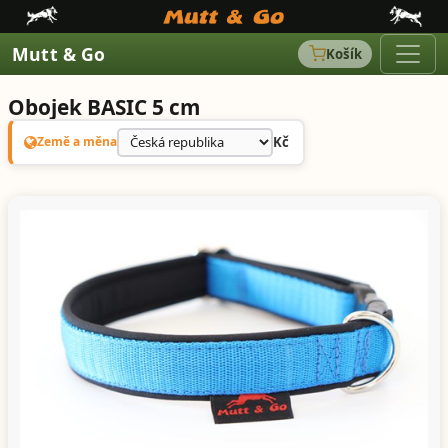
Mutt & Go
Košík
Obojek BASIC 5 cm
Kč
Země a měna
Předchozí
Další