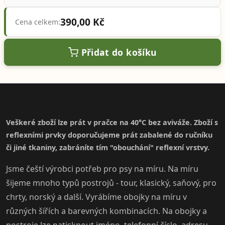
390,00 Kč
Cena celkem:
Přidat do košíku
Veškeré zboží lze prát v pračce na 40°C bez aviváže. Zboží s
reflexními prvky doporučujeme prát zabalené do ručníku
či jiné tkaniny, zabráníte tím "obouchání" reflexní vrstvy.
Jsme čeští výrobci potřeb pro psy na míru. Na míru
šijeme mnoho typů postrojů - tour, klasický, saňový, pro
chrty, norský a další. Vyrábíme obojky na míru v
různých šířích a barevných kombinacích. Na obojky a
postroje lze natisknout jméno, telefonní číslo, adresu