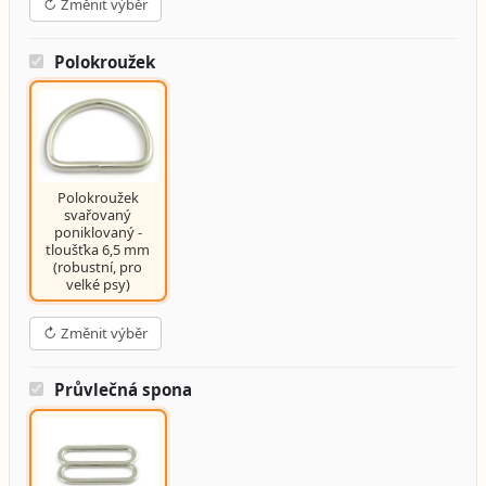
↻ Změnit výběr
Polokroužek
Polokroužek
svařovaný
poniklovaný -
tloušťka 6,5 mm
(robustní, pro
velké psy)
↻ Změnit výběr
Průvlečná spona