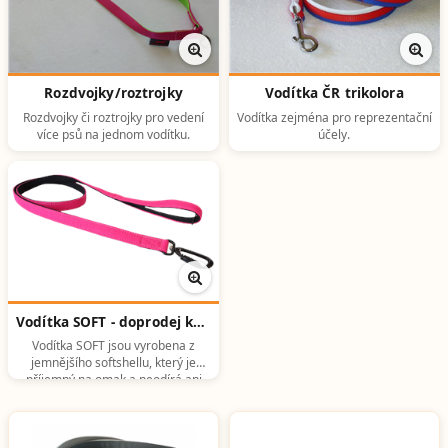
Rozdvojky/roztrojky
Vodítka ČR trikolora
Rozdvojky či roztrojky pro vedení
Vodítka zejména pro reprezentační
více psů na jednom vodítku.
účely.
Vodítka SOFT - doprodej kolekce
Vodítka SOFT jsou vyrobena z
jemnějšího softshellu, který je
příjemný na omak a neodírá ani
citlivější psy. Nevybledává, lze z něj
snadno vyprat špína, ale je o něco
méně odolný proti oděru než
softshell u kolekce výrobků EASY.