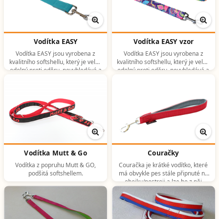
Vodítka EASY
Vodítka EASY vzor
Vodítka EASY jsou vyrobena z
Vodítka EASY jsou vyrobena z
kvalitního softshellu, který je velmi
kvalitního softshellu, který je velmi
odolný proti oděru, nevybledává a
odolný proti oděru, nevybledává a
snadno se čistí. Ze všech našich
snadno se čistí.
typů vodítek vydrží materiál tohoto
vodítka nejdéle.
Vodítka Mutt & Go
Couračky
Vodítka z popruhu Mutt & GO,
Couračka je krátké vodítko, které
podšitá softshellem.
má obvykle pes stále připnuté na
obojku/postroji a lze ho z něj
podržet např. při přecházení
silnice, nebo míjení cizího psa.