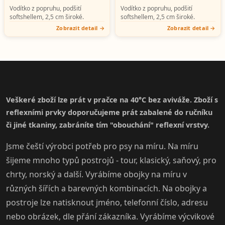
Vodítko z popruhu, podšití
Vodítko z popruhu, podšití
softshellem, 2,5 cm široké.
softshellem, 2,5 cm široké.
Zobrazit detail
Zobrazit detail
Veškeré zboží lze prát v pračce na 40°C bez aviváže. Zboží s
reflexními prvky doporučujeme prát zabalené do ručníku
či jiné tkaniny, zabráníte tím "obouchání" reflexní vrstvy.
Jsme čeští výrobci potřeb pro psy na míru. Na míru
šijeme mnoho typů postrojů - tour, klasický, saňový, pro
chrty, norský a další. Vyrábíme obojky na míru v
různých šířích a barevných kombinacích. Na obojky a
postroje lze natisknout jméno, telefonní číslo, adresu
nebo obrázek, dle přání zákazníka. Vyrábíme výcvikové