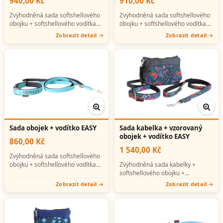
940,00 Kč
910,00 Kč
Zvýhodněná sada softshellového
Zvýhodněná sada softshellového
obojku + softshellového vodítka
obojku + softshellového vodítka
(možno s potiskem).
(možno s potiskem).
Zobrazit detail
Zobrazit detail
Sada obojek + vodítko EASY
Sada kabelka + vzorovaný
obojek + vodítko EASY
860,00 Kč
1 540,00 Kč
Zvýhodněná sada softshellového
obojku + softshellového vodítka
Zvýhodněná sada kabelky +
(možno s potiskem).
softshellového obojku +
softshellového vodítka (možno s
Zobrazit detail
Zobrazit detail
potiskem).