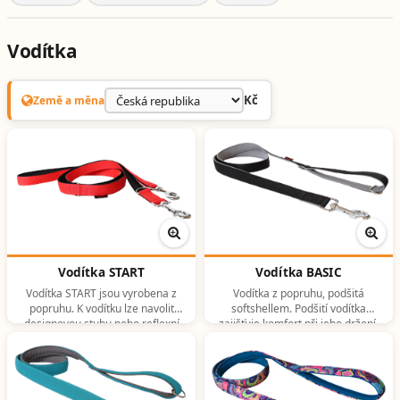
Vodítka
Kč
Země a měna
Vodítka START
Vodítka BASIC
Vodítka START jsou vyrobena z
Vodítka z popruhu, podšitá
popruhu. K vodítku lze navolit
softshellem. Podšití vodítka
designovou stuhu nebo reflexní
zajišťuje komfort při jeho držení,
pásku. Jedná se o základní levnou
nemusíte se bát odřené ruky. U
verzi vodítka, která ale bez mrknutí
vodítek lze navolit designovou
oka plní svůj účel stejně dobře jako
stuhu nebo reflexní pásku či lem.
ostatní verze vodítek.