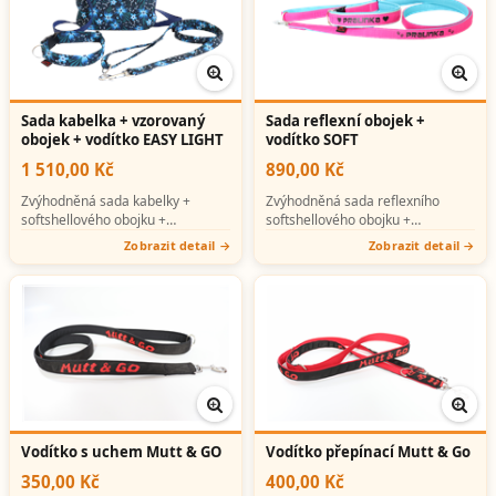
Sada kabelka + vzorovaný
Sada reflexní obojek +
obojek + vodítko EASY LIGHT
vodítko SOFT
1 510,00 Kč
890,00 Kč
Zvýhodněná sada kabelky +
Zvýhodněná sada reflexního
softshellového obojku +
softshellového obojku +
softshellového vodítka (možno s
softshellového vodítka (možno s
Zobrazit detail
Zobrazit detail
potiskem).
potiskem).
Vodítko s uchem Mutt & GO
Vodítko přepínací Mutt & Go
350,00 Kč
400,00 Kč