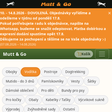
×
10. - 14.8.2026 - DOVOLENÁ. Objednávky vyřídíme a
odešleme v týdnu od pondělí 17.8.
Pokud potřebujete radu k objednávce, napište na
Whatsapp, budeme se snažit odepisovat. Platba dobírkou a
expresní dodání spustíme opět 17.8.
Děkujeme za pochopení a těšíme se na Vaše objednávky :-)
(07.08.2026 – 14.08.2026)
Mutt & Go
Košík
Obojky
Vodítka
Postroje
Dogtrekking
Mutido - do 3 dnů
Pamlskovníky
Vesty
Šátky
Dámské oblečení
Pro děti
Bundy pro psy
Pro kočky
Obaly
Kabelky / Tašky
Výcvikové sukně
Výprodej
Zvýhodněné sady
Ostatní