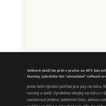
Veškeré zboží lze prát v pračce na 40°C bez av
tkaniny, zabráníte tím "obouchání" reflexní vrs
Jsme čeští výrobci potřeb pro psy na míru. N
norský a další. Vyrábíme obojky na míru v r
natisknout jméno, telefonní číslo, adresu n