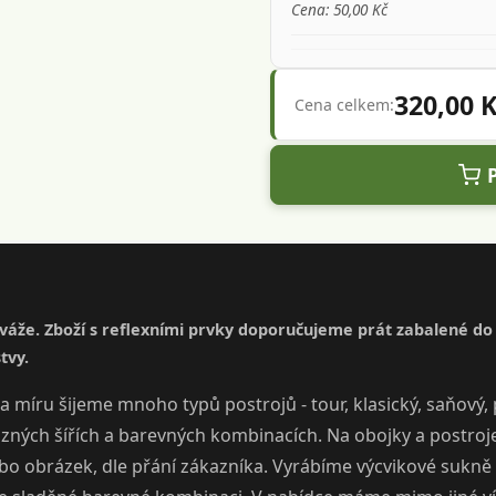
Cena: 50,00 Kč
320,00 
Cena celkem:
iváže. Zboží s reflexními prvky doporučujeme prát zabalené do r
tvy.
a míru šijeme mnoho typů postrojů - tour, klasický, saňový, 
ůzných šířích a barevných kombinacích. Na obojky a postroje
ebo obrázek, dle přání zákazníka. Vyrábíme výcvikové sukně