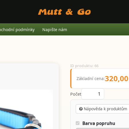
chodní podmínky
Napište nám
ID produktu: 66
320,00
Základní cena:
Počet
Nápověda k produktům
Barva popruhu