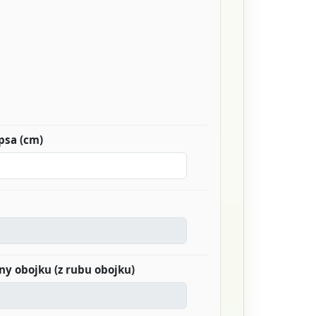
psa (cm)
any obojku (z rubu obojku)