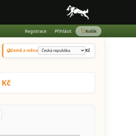
Registrace
Přihlásit
Košík
Země a měna
Kč
 Kč