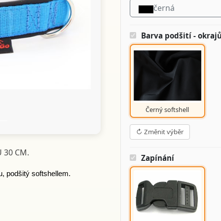
černá
Další
Barva podšití - okraj
Černý softshell
↻ Změnit výběr
 30 CM.
Zapínání
, podšitý softshellem.