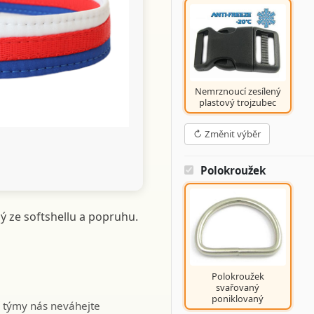
Další
Nemrznoucí zesílený
plastový trojzubec
↻ Změnit výběr
Polokroužek
ý ze softshellu a popruhu.
Polokroužek
svařovaný
poniklovaný
 týmy nás neváhejte