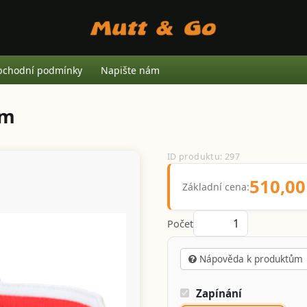
chodní podmínky
Napište nám
cm
ID produktu: 297
510,00
Základní cena:
Počet
Nápověda k produktům
Zapínání