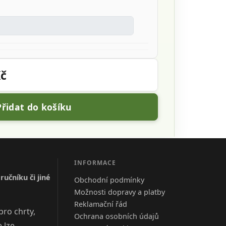
Kč
Přidat do košíku
INFORMACE
učníku či jiné
Obchodní podmínky
Možnosti dopravy a platby
Reklamační řád
pro chrty,
Ochrana osobních údajů
 lze