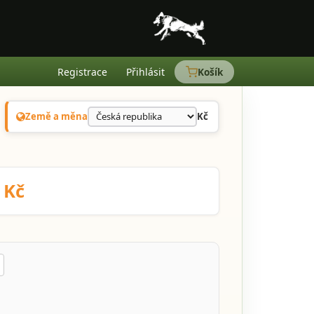
Registrace
Přihlásit
Košík
Země a měna
Kč
 Kč