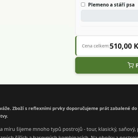
Plemeno a stáří psa
510,00 
Cena celkem:
iváže. Zboží s reflexními prvky doporučujeme prát zabalené do r
tvy.
a míru šijeme mnoho typů postrojů - tour, klasický, saňový, 
ůzných šířích a barevných kombinacích. Na obojky a postroje