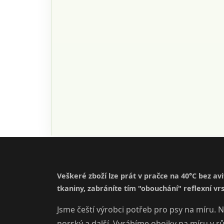
Veškeré zboží lze prát v pračce na 40°C bez av
tkaniny, zabráníte tím "obouchání" reflexní vrs
Jsme čeští výrobci potřeb pro psy na míru. N
norský a další. Vyrábíme obojky na míru v r