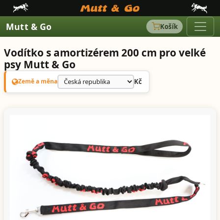
Mutt & Go
Košík
Vodítko s amortizérem 200 cm pro velké
psy Mutt & Go
Kč
Země a měna
Předchozí
Další