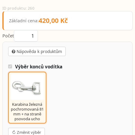
ID produktu: 260
420,00 Kč
Základní cena:
Počet
Nápověda k produktům
Výběr konců vodítka
Karabina železná
pochromovaná 81
mm + na straně
psovoda ucho
↻ Změnit výběr