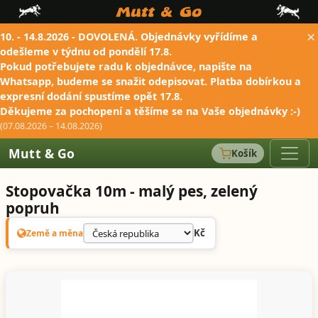
×
10. - 14.8.2026 - DOVOLENÁ. Objednávky vyřídíme a
odešleme v týdnu od pondělí 17.8.
Pokud potřebujete radu k objednávce, napište na
Whatsapp, budeme se snažit odepisovat. Platba dobírkou a
expresní dodání spustíme opět 17.8.
Děkujeme za pochopení a těšíme se na Vaše objednávky :-)
(07.08.2026 – 14.08.2026)
Mutt & Go
Košík
Stopovačka 10m - malý pes, zelený
popruh
Kč
Země a měna