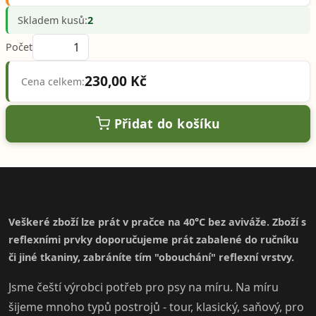
Skladem kusů:
2
Počet
230,00 Kč
Cena celkem:
Přidat do košíku
Veškeré zboží lze prát v pračce na 40°C bez aviváže. Zboží s
reflexními prvky doporučujeme prát zabalené do ručníku
či jiné tkaniny, zabráníte tím "obouchání" reflexní vrstvy.
Jsme čeští výrobci potřeb pro psy na míru. Na míru
šijeme mnoho typů postrojů - tour, klasický, saňový, pro