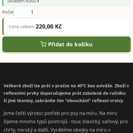
Skladem kusů:
1
Počet
220,00 Kč
Cena celkem:
Přidat do košíku
Veškeré zboží lze prát v pračce na 40°C bez aviváže. Zboží s
reflexními prvky doporučujeme prát zabalené do ručníku
či jiné tkaniny, zabráníte tím "obouchání" reflexní vrstvy.
Jsme čeští výrobci potřeb pro psy na míru. Na míru
šijeme mnoho typů postrojů - tour, klasický, saňový, pro
chrty, norský a další. Vyrábíme obojky na míru v