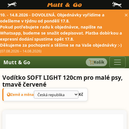
×
10. - 14.8.2026 - DOVOLENÁ. Objednávky vyřídíme a
odešleme v týdnu od pondělí 17.8.
Pokud potřebujete radu k objednávce, napište na
Whatsapp, budeme se snažit odepisovat. Platba dobírkou a
expresní dodání spustíme opět 17.8.
Děkujeme za pochopení a těšíme se na Vaše objednávky :-)
(07.08.2026 – 14.08.2026)
Mutt & Go
Košík
Vodítko SOFT LIGHT 120cm pro malé psy,
tmavě červené
Kč
Země a měna