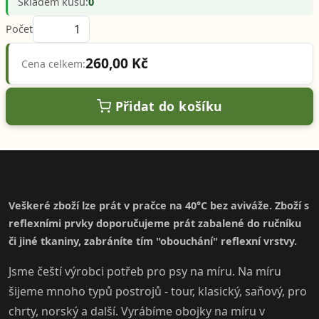
Skladem kusů:
0
Počet
260,00 Kč
Cena celkem:
Přidat do košíku
Veškeré zboží lze prát v pračce na 40°C bez aviváže. Zboží s
reflexními prvky doporučujeme prát zabalené do ručníku
či jiné tkaniny, zabráníte tím "obouchání" reflexní vrstvy.
Jsme čeští výrobci potřeb pro psy na míru. Na míru
šijeme mnoho typů postrojů - tour, klasický, saňový, pro
chrty, norský a další. Vyrábíme obojky na míru v