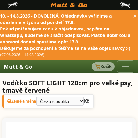
×
10. - 14.8.2026 - DOVOLENÁ. Objednávky vyřídíme a
odešleme v týdnu od pondělí 17.8.
Pokud potřebujete radu k objednávce, napište na
Whatsapp, budeme se snažit odepisovat. Platba dobírkou a
expresní dodání spustíme opět 17.8.
Děkujeme za pochopení a těšíme se na Vaše objednávky :-)
(07.08.2026 – 14.08.2026)
Mutt & Go
Košík
Vodítko SOFT LIGHT 120cm pro velké psy,
tmavě červené
Kč
Země a měna