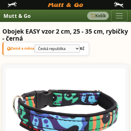
Mutt & Go
Košík
Obojek EASY vzor 2 cm, 25 - 35 cm, rybičky
- černá
Kč
Země a měna
Předchozí
Další