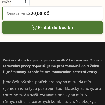
Počet
220,00 Kč
Cena celkem:
Přidat do košíku
Veškeré zboží lze prát v pračce na 40°C bez aviváže. Zboží s
reflexními prvky doporučujeme prát zabalené do ručníku
či jiné tkaniny, zabráníte tím "obouchání" reflexní vrstvy.
Jsme čeští výrobci potřeb pro psy na míru. Na míru
šijeme mnoho typů postrojů - tour, klasický, saňový, pro
chrty, norský a další. Vyrábíme obojky na míru v
různých šířích a barevných kombinacích. Na obojky a